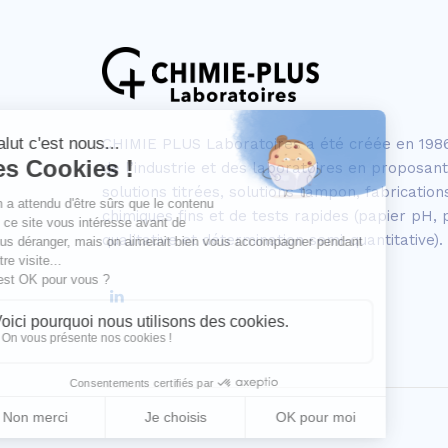
CHIMIE PLUS Laboratoires a été créée en 198
de l’industrie et des laboratoires en proposa
solutions titrées, solutions tampon, fabrication
chimiques fins et de tests rapides (papier pH, 
qualitative et détermination semi-quantitative).