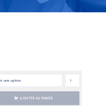
quantité
de
ACRIFLAVINE
AJOUTER AU PANIER
CHLORHYDRATE