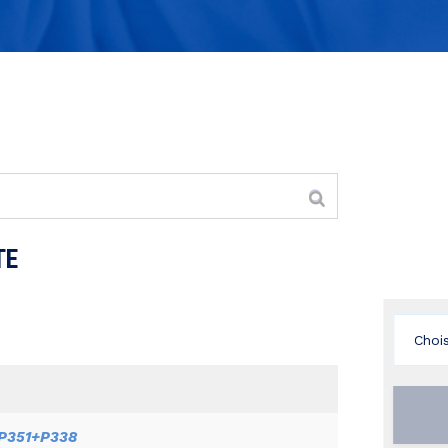
TE
P351+P338