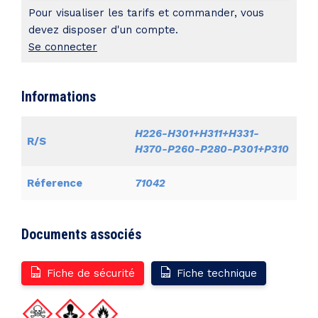
GIEMSA
Pour visualiser les tarifs et commander, vous
lent
devez disposer d'un compte.
Se connecter
Informations
H226-H301+H311+H331-
R/S
H370-P260-P280-P301+P310
Réference
71042
Documents associés
Fiche de sécurité
Fiche technique