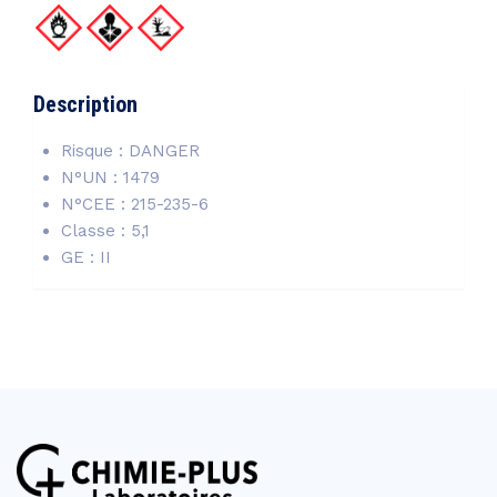
Description
Risque : DANGER
N°UN : 1479
N°CEE : 215-235-6
Classe : 5,1
GE : II