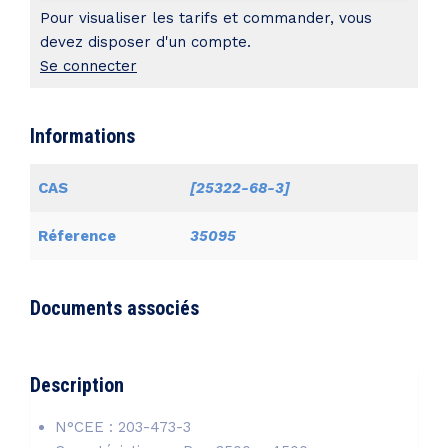
4000
Pour visualiser les tarifs et commander, vous
devez disposer d'un compte.
Se connecter
Informations
CAS
[25322-68-3]
Réference
35095
Documents associés
Description
N°CEE : 203-473-3