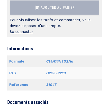
ROUGE
AJOUTER AU PANIER
DE
METHYLE
Pour visualiser les tarifs et commander, vous
solution
devez disposer d'un compte.
Se connecter
alcoolique
à
0,1
Informations
%
Formule
C15H14N3O2Na
R/S
H225-P210
Réference
81047
Documents associés