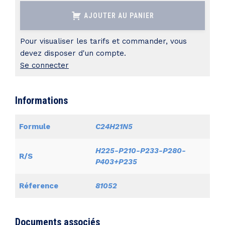
ROUGE
AJOUTER AU PANIER
SOUDAN
7B
Pour visualiser les tarifs et commander, vous
à
devez disposer d'un compte.
Se connecter
0,1
%
en
Informations
solution
Formule
C24H21N5
alcoolique
H225-P210-P233-P280-
R/S
P403+P235
Réference
81052
Documents associés