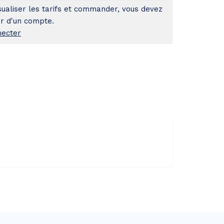
très
sualiser les tarifs et commander, vous devez
pur
r d'un compte.
necter