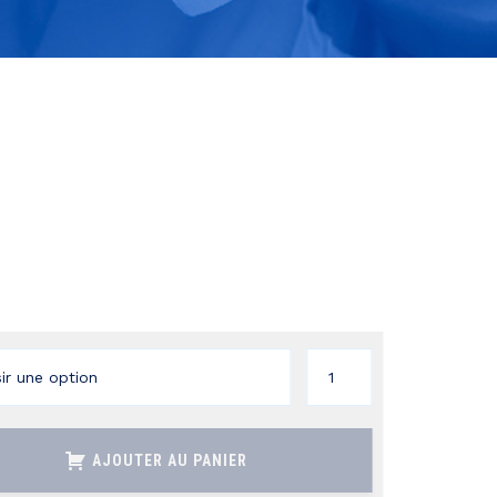
quantité
de
D(+)
AJOUTER AU PANIER
SACCHAROSE